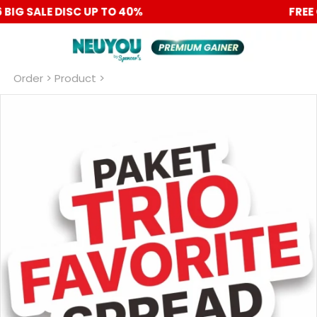
PROMO 6.6 BIG SALE DISC UP TO 40%
Order
 > Product >