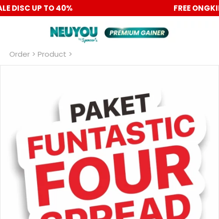
PROMO 6.6 BIG SALE DISC UP TO 40%
Order
 > Product >