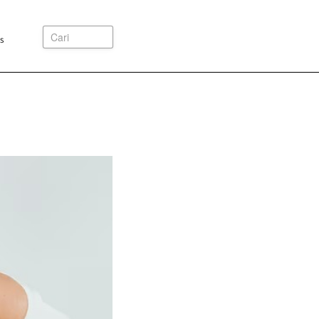
Cari
s