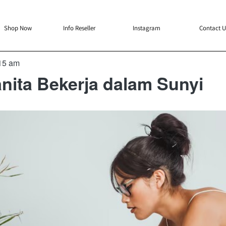
`
`
`
`
Shop Now
Info Reseller
Instagram
Contact U
15 am
ita Bekerja dalam Sunyi