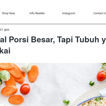
`
`
`
`
Shop Now
Info Reseller
Instagram
Contact U
01 am
l Porsi Besar, Tapi Tubuh 
kai