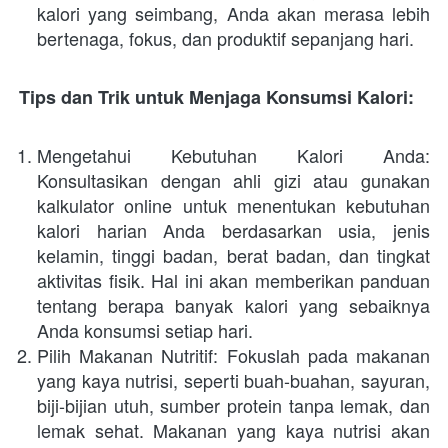
kalori yang seimbang, Anda akan merasa lebih 
bertenaga, fokus, dan produktif sepanjang hari.
Tips dan Trik untuk Menjaga Konsumsi Kalori:
Mengetahui Kebutuhan Kalori Anda: 
Konsultasikan dengan ahli gizi atau gunakan 
kalkulator online untuk menentukan kebutuhan 
kalori harian Anda berdasarkan usia, jenis 
kelamin, tinggi badan, berat badan, dan tingkat 
aktivitas fisik. Hal ini akan memberikan panduan 
tentang berapa banyak kalori yang sebaiknya 
Anda konsumsi setiap hari.
Pilih Makanan Nutritif: Fokuslah pada makanan 
yang kaya nutrisi, seperti buah-buahan, sayuran, 
biji-bijian utuh, sumber protein tanpa lemak, dan 
lemak sehat. Makanan yang kaya nutrisi akan 