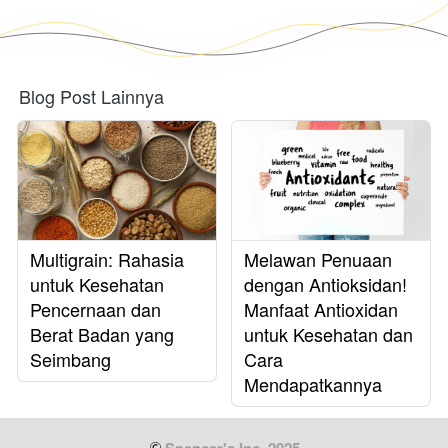
Blog Post Lainnya
Multigrain: Rahasia
Melawan Penuaan
untuk Kesehatan
dengan Antioksidan!
Pencernaan dan
Manfaat Antioxidan
Berat Badan yang
untuk Kesehatan dan
Seimbang
Cara
Mendapatkannya
 Spencer's Inc. 2025