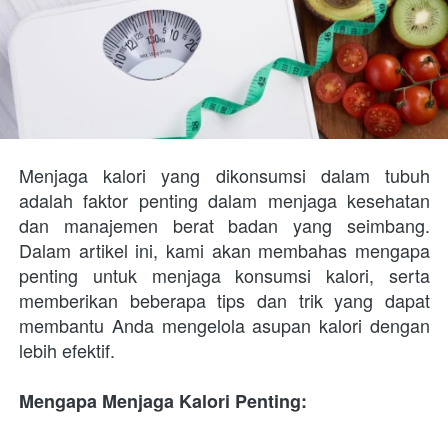
Menjaga kalori yang dikonsumsi dalam tubuh 
adalah faktor penting dalam menjaga kesehatan 
dan manajemen berat badan yang seimbang. 
Dalam artikel ini, kami akan membahas mengapa 
penting untuk menjaga konsumsi kalori, serta 
memberikan beberapa tips dan trik yang dapat 
membantu Anda mengelola asupan kalori dengan 
lebih efektif.
Mengapa Menjaga Kalori Penting: