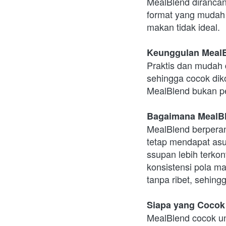
MealBlend dirancang 
format yang mudah 
makan tidak ideal.
Keunggulan MealB
Praktis dan mudah 
sehingga cocok diko
MealBlend bukan pe
Bagaimana MealBl
MealBlend berperan 
tetap mendapat asu
ssupan lebih terko
konsistensi pola ma
tanpa ribet, sehing
Siapa yang Coco
MealBlend cocok unt