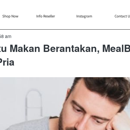
`
`
`
`
Shop Now
Info Reseller
Instagram
Contact U
58 am
tu Makan Berantakan, MealB
ria