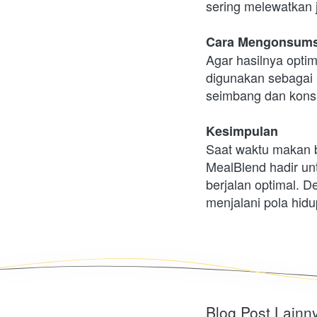
sering melewatkan j
Cara Mengonsums
Agar hasilnya optim
digunakan sebagai 
seimbang dan konsu
Kesimpulan
Saat waktu makan b
MealBlend hadir unt
berjalan optimal. D
menjalani pola hidu
Blog Post Lainn