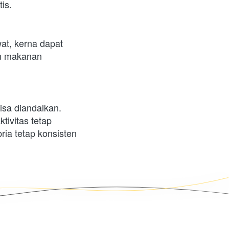
is.
at, kerna dapat 
n makanan 
sa diandalkan. 
ivitas tetap 
ia tetap konsisten 