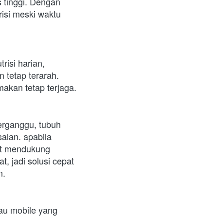
 tinggi. Dengan 
si meski waktu 
si harian, 
tetap terarah. 
akan tetap terjaga.
erganggu, tubuh 
lan. apabila 
at mendukung 
 jadi solusi cepat 
n.
u mobile yang  