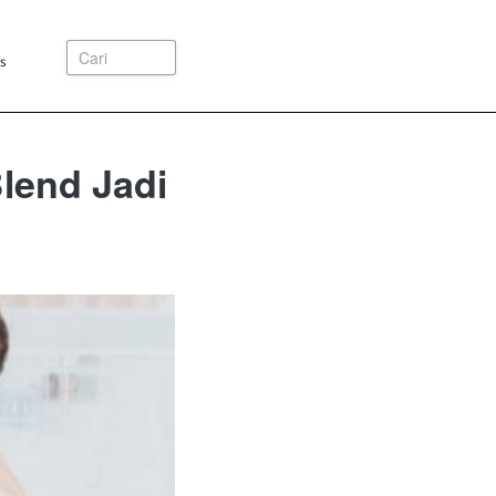
Cari
s
lend Jadi