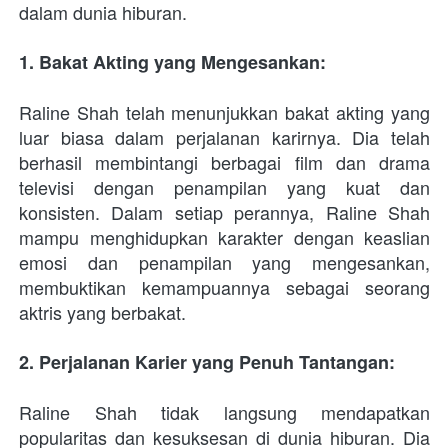
dalam dunia hiburan.
1. Bakat Akting yang Mengesankan:
Raline Shah telah menunjukkan bakat akting yang 
luar biasa dalam perjalanan karirnya. Dia telah 
berhasil membintangi berbagai film dan drama 
televisi dengan penampilan yang kuat dan 
konsisten. Dalam setiap perannya, Raline Shah 
mampu menghidupkan karakter dengan keaslian 
emosi dan penampilan yang mengesankan, 
membuktikan kemampuannya sebagai seorang 
aktris yang berbakat.
2. Perjalanan Karier yang Penuh Tantangan:
Raline Shah tidak langsung mendapatkan 
popularitas dan kesuksesan di dunia hiburan. Dia 