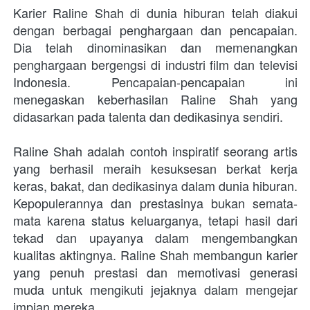
Karier Raline Shah di dunia hiburan telah diakui 
dengan berbagai penghargaan dan pencapaian. 
Dia telah dinominasikan dan memenangkan 
penghargaan bergengsi di industri film dan televisi 
Indonesia. Pencapaian-pencapaian ini 
menegaskan keberhasilan Raline Shah yang 
didasarkan pada talenta dan dedikasinya sendiri.
Raline Shah adalah contoh inspiratif seorang artis 
yang berhasil meraih kesuksesan berkat kerja 
keras, bakat, dan dedikasinya dalam dunia hiburan. 
Kepopulerannya dan prestasinya bukan semata-
mata karena status keluarganya, tetapi hasil dari 
tekad dan upayanya dalam mengembangkan 
kualitas aktingnya. Raline Shah membangun karier 
yang penuh prestasi dan memotivasi generasi 
muda untuk mengikuti jejaknya dalam mengejar 
impian mereka.