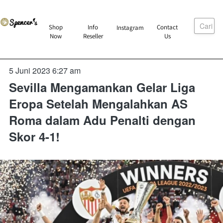
Cari
`
Shop
Info
Contact
Instagram
`
`
`
Now
Reseller
Us
5 Juni 2023 6:27 am
Sevilla Mengamankan Gelar Liga
Eropa Setelah Mengalahkan AS
Roma dalam Adu Penalti dengan
Skor 4-1!