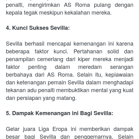
penalti, mengirimkan AS Roma pulang dengan 
kepala tegak meskipun kekalahan mereka.
4. Kunci Sukses Sevilla:
Sevilla berhasil mencapai kemenangan ini karena 
beberapa faktor kunci. Pertahanan solid dan 
penampilan cemerlang dari kiper mereka menjadi 
faktor penting dalam meredam serangan 
berbahaya dari AS Roma. Selain itu, kepiawaian 
dan ketenangan pemain Sevilla dalam menghadapi 
tekanan adu penalti membuktikan mental yang kuat 
dan persiapan yang matang.
5. Dampak Kemenangan ini Bagi Sevilla:
Gelar juara Liga Eropa ini memberikan dampak 
besar bagi Sevilla dan penggemarnya. Selain 