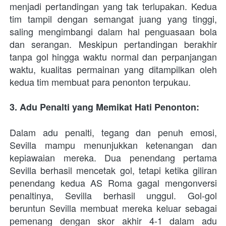
menjadi pertandingan yang tak terlupakan. Kedua 
tim tampil dengan semangat juang yang tinggi, 
saling mengimbangi dalam hal penguasaan bola 
dan serangan. Meskipun pertandingan berakhir 
tanpa gol hingga waktu normal dan perpanjangan 
waktu, kualitas permainan yang ditampilkan oleh 
kedua tim membuat para penonton terpukau.
3. Adu Penalti yang Memikat Hati Penonton:
Dalam adu penalti, tegang dan penuh emosi, 
Sevilla mampu menunjukkan ketenangan dan 
kepiawaian mereka. Dua penendang pertama 
Sevilla berhasil mencetak gol, tetapi ketika giliran 
penendang kedua AS Roma gagal mengonversi 
penaltinya, Sevilla berhasil unggul. Gol-gol 
beruntun Sevilla membuat mereka keluar sebagai 
pemenang dengan skor akhir 4-1 dalam adu 