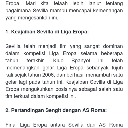
Eropa. Mari kita telaah lebih lanjut tentang 
bagaimana Sevilla mampu mencapai kemenangan 
yang mengesankan ini.
1. Keajaiban Sevilla di Liga Eropa:
Sevilla telah menjadi tim yang sangat dominan 
dalam kompetisi Liga Eropa selama beberapa 
tahun terakhir. Klub Spanyol ini telah 
memenangkan gelar Liga Eropa sebanyak tujuh 
kali sejak tahun 2006, dan berhasil menambah satu 
gelar lagi pada tahun ini. Keajaiban Sevilla di Liga 
Eropa mengukuhkan posisinya sebagai salah satu 
tim terkuat dalam kompetisi ini.
2. Pertandingan Sengit dengan AS Roma:
Final Liga Eropa antara Sevilla dan AS Roma 