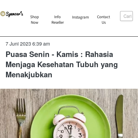
Cari
`
Shop
Info
Contact
Instagram
`
`
`
Now
Reseller
Us
7 Juni 2023 6:39 am
Puasa Senin - Kamis : Rahasia
Menjaga Kesehatan Tubuh yang
Menakjubkan