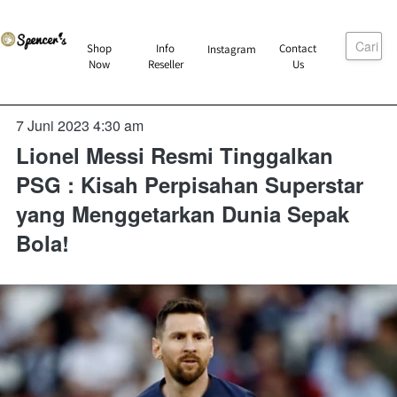
Cari
`
Shop
Info
Contact
Instagram
`
`
`
Now
Reseller
Us
7 Juni 2023 4:30 am
Lionel Messi Resmi Tinggalkan
PSG : Kisah Perpisahan Superstar
yang Menggetarkan Dunia Sepak
Bola!