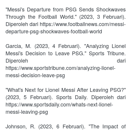
"Messi's Departure from PSG Sends Shockwaves 
Through the Football World." (2023, 3 Februari). 
Diperoleh dari https://www.footballnews.com/messi-
departure-psg-shockwaves-football-world
Garcia, M. (2023, 4 Februari). "Analyzing Lionel 
Messi's Decision to Leave PSG." Sports Tribune. 
Diperoleh dari 
https://www.sportstribune.com/analyzing-lionel-
messi-decision-leave-psg
"What's Next for Lionel Messi After Leaving PSG?" 
(2023, 5 Februari). Sports Daily. Diperoleh dari 
https://www.sportsdaily.com/whats-next-lionel-
messi-leaving-psg
Johnson, R. (2023, 6 Februari). "The Impact of 