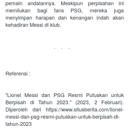
pemain andalannya. Meskipun perpisahan ini 
memilukan bagi fans PSG, mereka juga 
menyimpan harapan dan kenangan indah akan 
kehadiran Messi di klub.
...
Referensi : 
"Lionel Messi dan PSG Resmi Putuskan untuk 
Berpisah di Tahun 2023." (2023, 2 Februari). 
Diperoleh dari https://www.situsberita.com/lionel-
messi-dan-psg-resmi-putuskan-untuk-berpisah-di-
tahun-2023