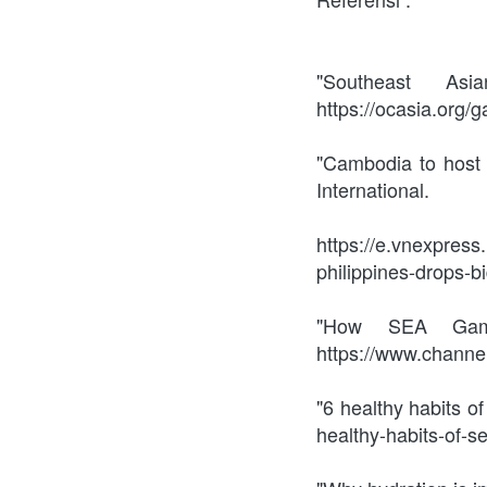
"Southeast As
https://ocasia.org/
"Cambodia to host 
International.
https://e.vnexpres
philippines-drops-
"How SEA Games
https://www.channe
"6 healthy habits o
healthy-habits-of-s