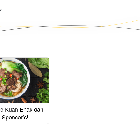
s 
e Kuah Enak dan
a Spencer’s!