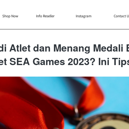
`
`
`
`
Shop Now
Info Reseller
Instagram
Contact U
di Atlet dan Menang Medali
et SEA Games 2023? Ini Tip