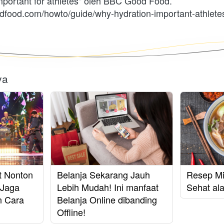
"Why hydration is important for athletes" oleh BBC Good Food. 
dfood.com/howto/guide/why-hydration-important-athlete
ya
t Nonton
Belanja Sekarang Jauh
Resep Mi
 Jaga
Lebih Mudah! Ini manfaat
Sehat al
n Cara
Belanja Online dibanding
Offline!