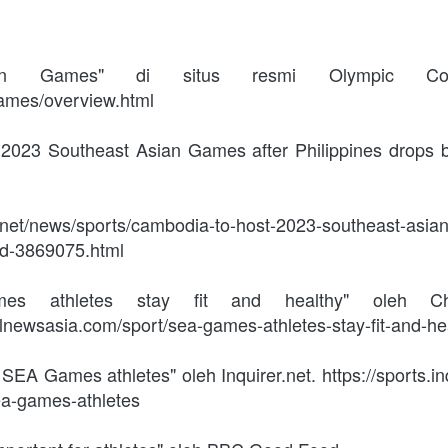
ian Games" di situs resmi Olympic Cou
games/overview.html
2023 Southeast Asian Games after Philippines drops b
s.net/news/sports/cambodia-to-host-2023-southeast-asia
bid-3869075.html
 athletes stay fit and healthy" oleh Cha
lnewsasia.com/sport/sea-games-athletes-stay-fit-and-h
f SEA Games athletes" oleh Inquirer.net. https://sports.i
ea-games-athletes