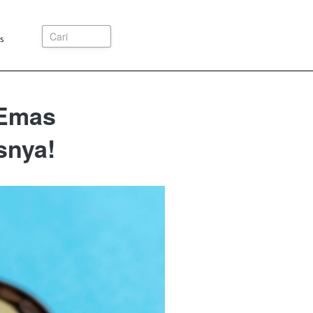
Cari
s
 Emas
snya!