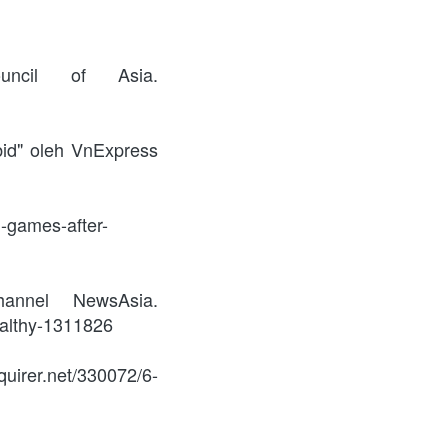
ncil of Asia. 
id" oleh VnExpress 
n-games-after-
nnel NewsAsia. 
ealthy-1311826
nquirer.net/330072/6-