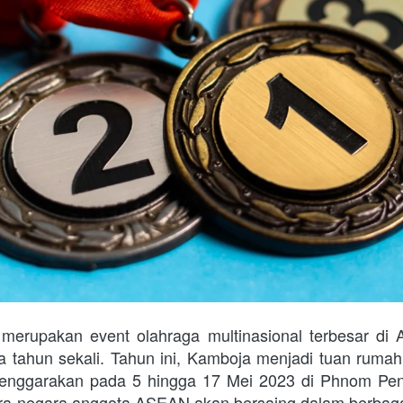
rupakan event olahraga multinasional terbesar di A
a tahun sekali. Tahun ini, Kamboja menjadi tuan rum
elenggarakan pada 5 hingga 17 Mei 2023 di Phnom Penh
egara-negara anggota ASEAN akan bersaing dalam berbag