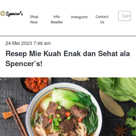
Cari
`
Shop
Info
Contact
Instagram
`
`
`
Now
Reseller
Us
24 Mei 2023 7:46 am
Resep Mie Kuah Enak dan Sehat ala
Spencer’s!