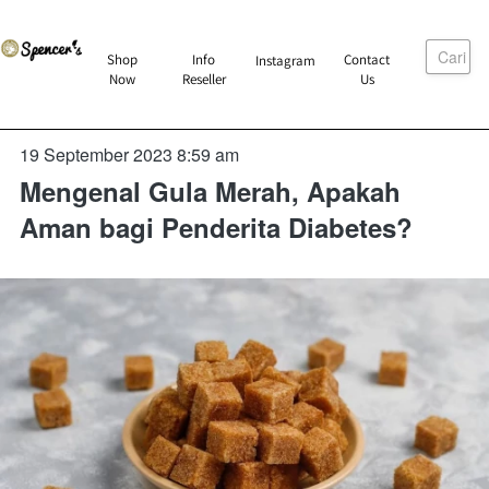
Cari
`
Shop
Info
Contact
Instagram
`
`
`
Now
Reseller
Us
19 September 2023 8:59 am
Mengenal Gula Merah, Apakah
Aman bagi Penderita Diabetes?