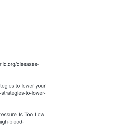
nic.org/diseases-
egies to lower your 
strategies-to-lower-
essure Is Too Low. 
high-blood-