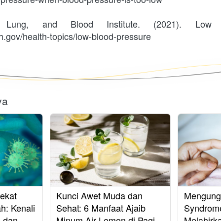
, Lung, and Blood Institute. (2021). Low B
ih.gov/health-topics/low-blood-pressure
ya
ekat
Kunci Awet Muda dan
Mengung
h: Kenali
Sehat: 6 Manfaat Ajaib
Syndrom
, dan
Minum Air Lemon di Pagi
Melahirk