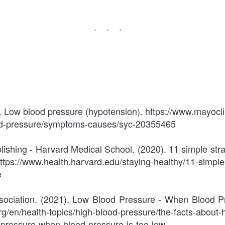
...
. Low blood pressure (hypotension). https://www.mayocli
ood-pressure/symptoms-causes/syc-20355465
ishing - Harvard Medical School. (2020). 11 simple strat
ps://www.health.harvard.edu/staying-healthy/11-simple-
e
ociation. (2021). Low Blood Pressure - When Blood Pr
rg/en/health-topics/high-blood-pressure/the-facts-about-
-pressure-when-blood-pressure-is-too-low