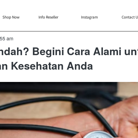
`
`
`
`
Shop Now
Info Reseller
Instagram
Contact U
:55 am
ndah? Begini Cara Alami un
an Kesehatan Anda