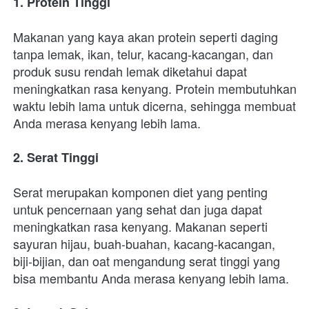
1. Protein Tinggi
Makanan yang kaya akan protein seperti daging 
tanpa lemak, ikan, telur, kacang-kacangan, dan 
produk susu rendah lemak diketahui dapat 
meningkatkan rasa kenyang. Protein membutuhkan 
waktu lebih lama untuk dicerna, sehingga membuat 
Anda merasa kenyang lebih lama.
2. Serat Tinggi
Serat merupakan komponen diet yang penting 
untuk pencernaan yang sehat dan juga dapat 
meningkatkan rasa kenyang. Makanan seperti 
sayuran hijau, buah-buahan, kacang-kacangan, 
biji-bijian, dan oat mengandung serat tinggi yang 
bisa membantu Anda merasa kenyang lebih lama.