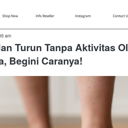
`
`
`
`
Shop Now
Info Reseller
Instagram
Contact U
05 am
an Turun Tanpa Aktivitas O
a, Begini Caranya!