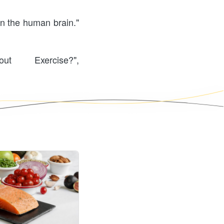
in the human brain." 
Exercise?", 