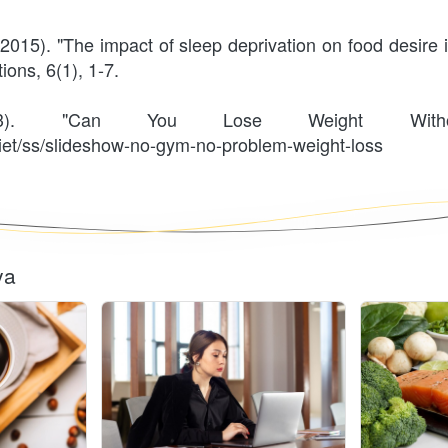
 (2015). "The impact of sleep deprivation on food desire 
ons, 6(1), 1-7.
3). "Can You Lose Weight Without 
t/ss/slideshow-no-gym-no-problem-weight-loss
ya