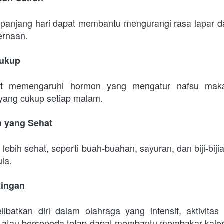
epanjang hari dapat membantu mengurangi rasa lapar 
ernaan.
Cukup
at memengaruhi hormon yang mengatur nafsu makan
yang cukup setiap malam.
n yang Sehat
lebih sehat, seperti buah-buahan, sayuran, dan biji-biji
ula.
 Ringan
ibatkan diri dalam olahraga yang intensif, aktivitas f
a, atau bersepeda tetap dapat membantu membakar kalor