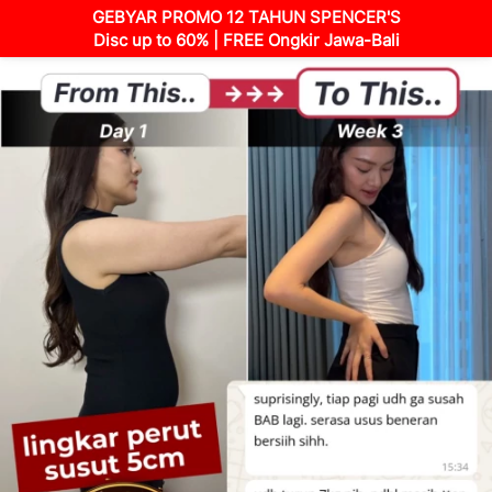
GEBYAR PROMO 12 TAHUN SPENCER'S
Disc up to 60% | FREE Ongkir Jawa-Bali