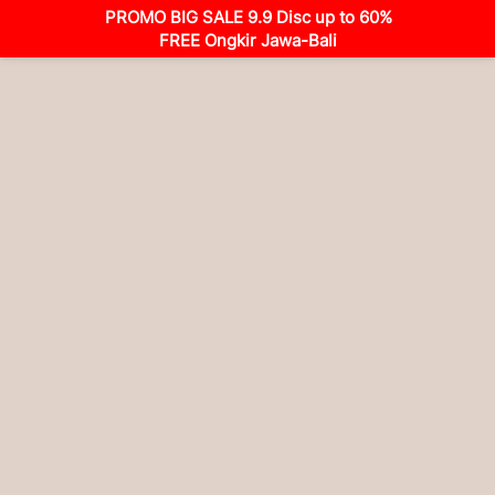
PROMO BIG SALE 9.9 Disc up to 60%
FREE Ongkir Jawa-Bali