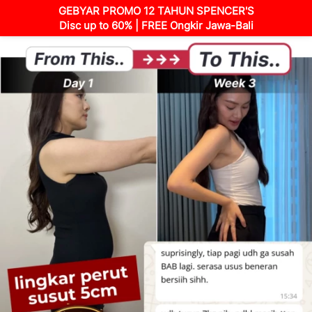
GEBYAR PROMO 12 TAHUN SPENCER'S
Disc up to 60% | FREE Ongkir Jawa-Bali