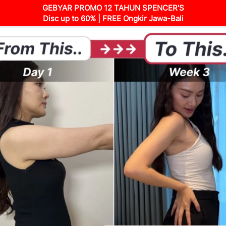
GEBYAR PROMO 12 TAHUN SPENCER'S
Disc up to 60% | FREE Ongkir Jawa-Bali