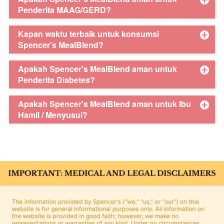
Penderita MAAG/GERD?
Kapan waktu terbaik untuk konsumsi
Spencer’s MealBlend?
Apakah Spencer's MealBlend aman untuk
Penderita Diabetes?
Apakah Spencer's MealBlend aman untuk Ibu
Hamil / Menyusui?