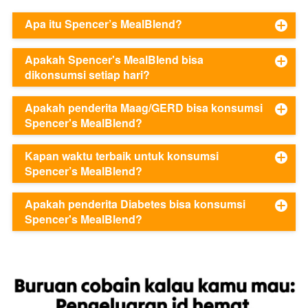
Apa itu Spencer’s MealBlend?
Apakah Spencer's MealBlend bisa
dikonsumsi setiap hari?
Apakah penderita Maag/GERD bisa konsumsi
Spencer's MealBlend?
Kapan waktu terbaik untuk konsumsi
Spencer’s MealBlend?
Apakah penderita Diabetes bisa konsumsi
Spencer's MealBlend?