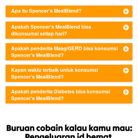
Apa itu Spencer’s MealBlend?
Apakah Spencer's MealBlend bisa
dikonsumsi setiap hari?
Apakah penderita Maag/GERD bisa konsumsi
Spencer's MealBlend?
Kapan waktu terbaik untuk konsumsi
Spencer’s MealBlend?
Apakah penderita Diabetes bisa konsumsi
Spencer's MealBlend?