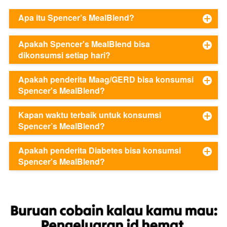
Apa itu Spencer’s MealBlend?
Apakah Spencer's MealBlend bisa
dikonsumsi setiap hari?
Apakah penderita Maag/GERD bisa konsumsi
Spencer's MealBlend?
Kapan waktu terbaik untuk konsumsi
Spencer’s MealBlend?
Apakah penderita Diabetes bisa konsumsi
Spencer's MealBlend?