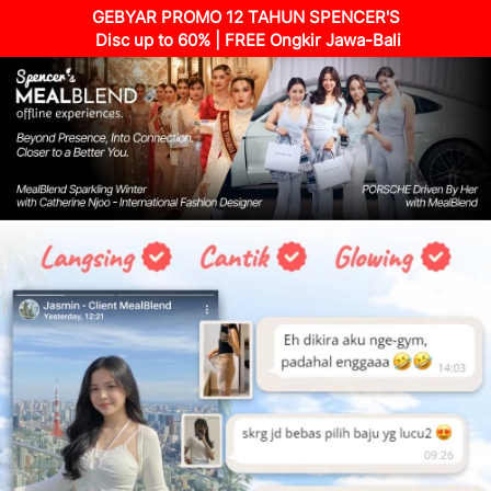
GEBYAR PROMO 12 TAHUN SPENCER'S
Disc up to 60% |
FREE Ongkir Jawa-Bali