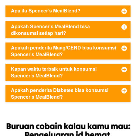
Apa itu Spencer’s MealBlend?
Apakah Spencer's MealBlend bisa
dikonsumsi setiap hari?
Apakah penderita Maag/GERD bisa konsumsi
Spencer's MealBlend?
Kapan waktu terbaik untuk konsumsi
Spencer’s MealBlend?
Apakah penderita Diabetes bisa konsumsi
Spencer's MealBlend?