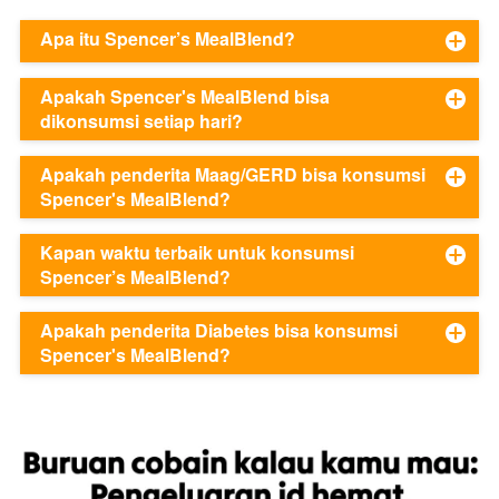
Apa itu Spencer’s MealBlend?
Apakah Spencer's MealBlend bisa
dikonsumsi setiap hari?
Apakah penderita Maag/GERD bisa konsumsi
Spencer's MealBlend?
Kapan waktu terbaik untuk konsumsi
Spencer’s MealBlend?
Apakah penderita Diabetes bisa konsumsi
Spencer's MealBlend?