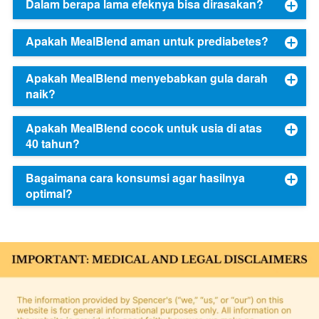
Dalam berapa lama efeknya bisa dirasakan?
Apakah MealBlend aman untuk prediabetes?
Apakah MealBlend menyebabkan gula darah
naik?
Apakah MealBlend cocok untuk usia di atas
40 tahun?
Bagaimana cara konsumsi agar hasilnya
optimal?