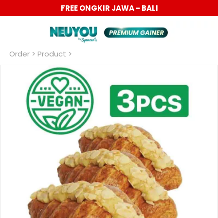
TO 40%
FREE ONGKIR JAWA - BA
Order
 > Product >