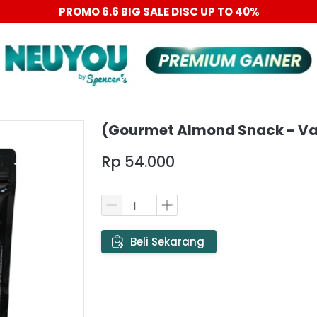
PROMO 6.6 BIG SALE DISC UP TO 40%
(Gourmet Almond Snack - Va
Rp 54.000
`
Beli Sekarang