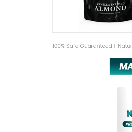
100% Safe Guaranteed |  Natural