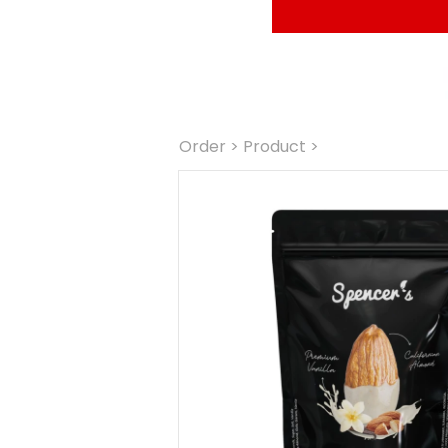
Order
 > Product >