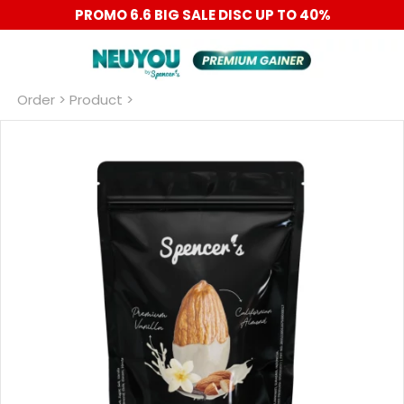
PROMO 6.6 BIG SALE DISC UP TO 40%
Order
 > Product >