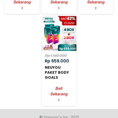
Sekarang
Sekarang
Sekarang
`
`
`
>
>
>
Rp 1.140.000
Rp 659.000
NEUYOU
PAKET BODY
GOALS
EXPRESS
Beli
Sekarang
`
>
 Spencer's Inc. 2025