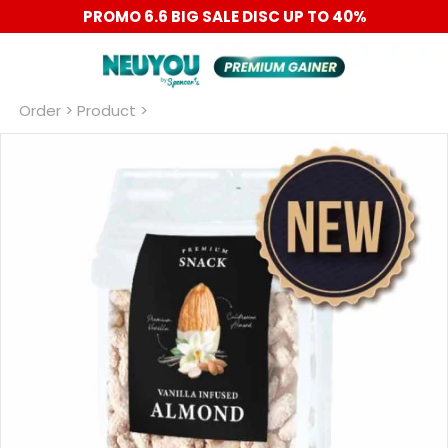
PROMO 6.6 BIG SALE DISC UP TO 40%
Order
 > Product >