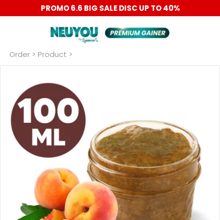
PROMO 6.6 BIG SALE DISC UP TO 40%
Order
 > Product >