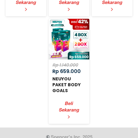
Sekarang
Sekarang
Sekarang
`
`
`
>
>
>
Rp 1.140.000
Rp 659.000
NEUYOU
PAKET BODY
GOALS
EXPRESS
Beli
Sekarang
`
>
 Spencer's Inc. 2025