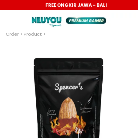
PROMO 6.6 BIG SALE DISC UP TO 40%
Order
 > Product >