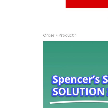
0%
Order
 > Product >