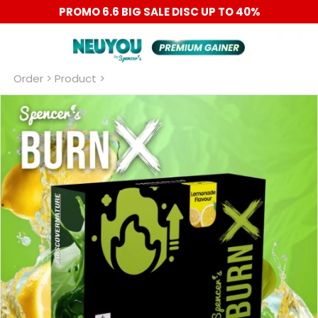
PROMO 6.6 BIG SALE DISC UP TO 40%
Order
 > Product >