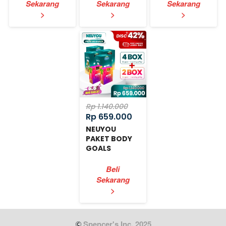
Sekarang
Sekarang
Sekarang
`
`
`
>
>
>
Rp 1.140.000
Rp 659.000
NEUYOU
PAKET BODY
GOALS
EXPRESS
Beli
Sekarang
`
>
 Spencer's Inc. 2025