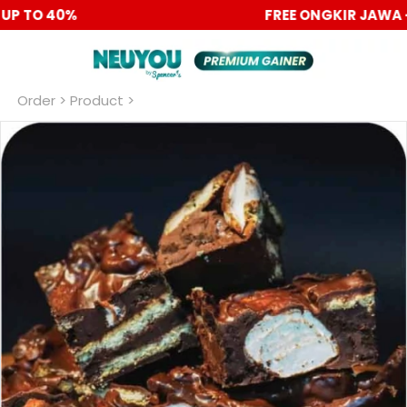
PROMO 6.6 BIG SALE DISC UP TO 40%
Order
 > Product >