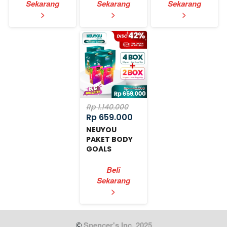
Sekarang
Sekarang
Sekarang
`
`
`
>
>
>
Rp 1.140.000
Rp 659.000
NEUYOU
PAKET BODY
GOALS
EXPRESS
Beli
Sekarang
`
>
 Spencer's Inc. 2025