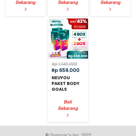
Sekarang
Sekarang
Sekarang
`
`
`
>
>
>
Rp 1.140.000
Rp 659.000
NEUYOU
PAKET BODY
GOALS
EXPRESS
Beli
Sekarang
`
>
 Spencer's Inc. 2025