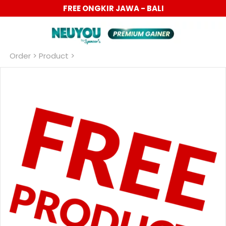
FREE ONGKIR JAWA - BALI
Order
 > Product >