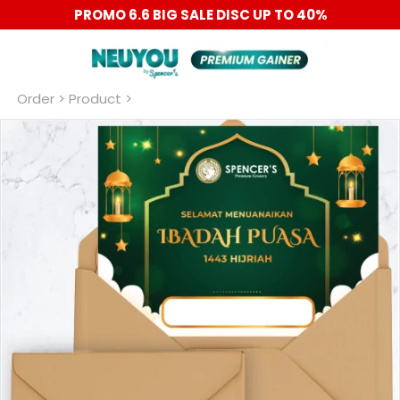
PROMO 6.6 BIG SALE DISC UP TO 40%
Order
 > Product >