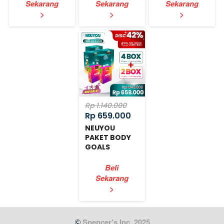
Sekarang
Sekarang
Sekarang
`
`
`
>
>
>
Rp 1.140.000
Rp 659.000
NEUYOU
PAKET BODY
GOALS
EXPRESS
Beli
Sekarang
`
>
 Spencer's Inc. 2025