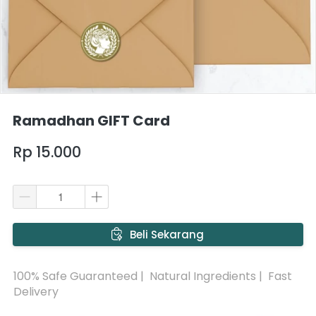
Ramadhan GIFT Card
Rp 15.000
`
Beli Sekarang
100% Safe Guaranteed |  Natural Ingredients |  Fast 
Delivery 