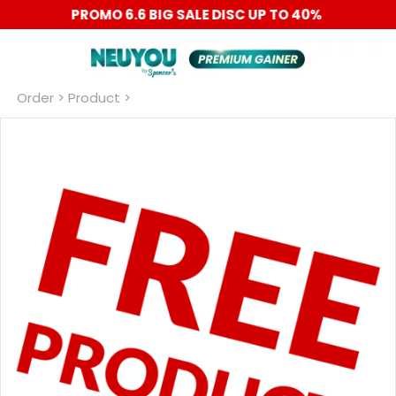
PROMO 6.6 BIG SALE DISC UP TO 40%
Order
 > Product >