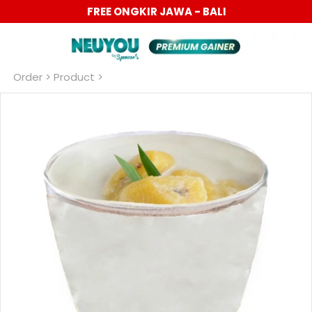
PROMO 6.6 BIG SALE DISC UP TO 40%
Order
 > Product >