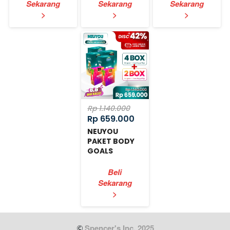
Sekarang
Sekarang
Sekarang
`
`
`
>
>
>
Rp 1.140.000
Rp 659.000
NEUYOU
PAKET BODY
GOALS
EXPRESS
Beli
Sekarang
`
>
 Spencer's Inc. 2025