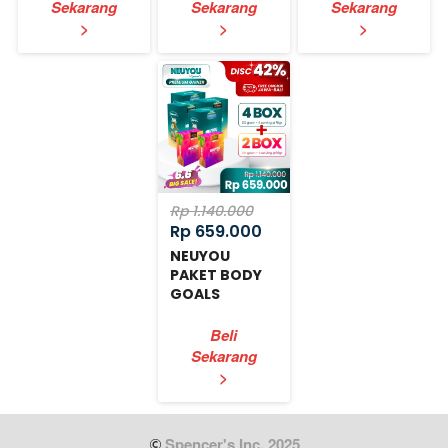
Sekarang
Sekarang
Sekarang
`
`
`
>
>
>
Rp 1.140.000
Rp 659.000
NEUYOU
PAKET BODY
GOALS
EXPRESS
Beli
Sekarang
`
>
 Spencer's Inc. 2025