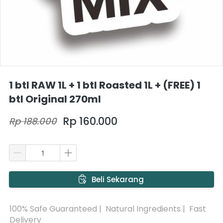
1 btl RAW 1L + 1 btl Roasted 1L + (FREE) 1
btl Original 270ml
Rp 160.000
Rp 188.000
`
Beli Sekarang
100% Safe Guaranteed |  Natural Ingredients |  Fast 
Delivery 