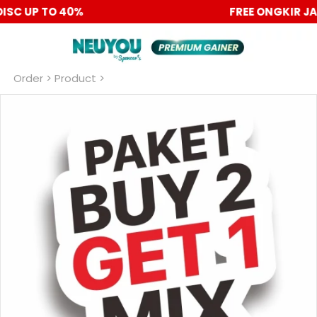
PROMO 6.6 BIG SALE DISC UP TO 40%
Order
 > Product >