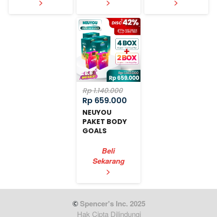
>
>
>
Rp 1.140.000
Rp 659.000
NEUYOU
PAKET BODY
GOALS
EXPRESS
Beli
Sekarang
`
>
 Spencer's Inc. 2025
Hak Cipta Dilindungi