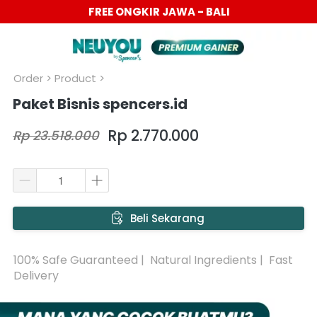
FREE ONGKIR JAWA - BALI
Order
 > Product >
Paket Bisnis spencers.id
Rp 2.770.000
Rp 23.518.000
`
Beli Sekarang
100% Safe Guaranteed |  Natural Ingredients |  Fast 
Delivery 