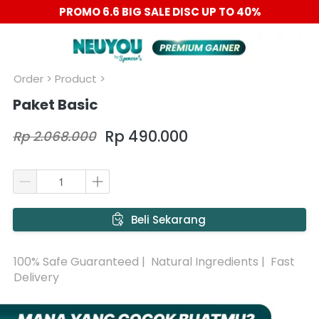
PROMO 6.6 BIG SALE DISC UP TO 40%
Order
 > Product >
Paket Basic
Rp 490.000
Rp 2.068.000
`
Beli Sekarang
100% Safe Guaranteed |  Natural Ingredients |  Fast 
Delivery 