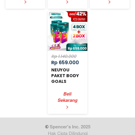
>
>
>
Rp 1.140.000
Rp 659.000
NEUYOU
PAKET BODY
GOALS
EXPRESS
Beli
Sekarang
`
>
 Spencer's Inc. 2025
Hak Cipta Dilindungi