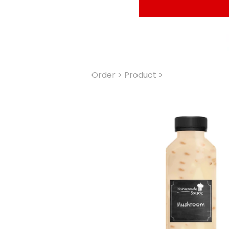
0%
Order
 > Product >