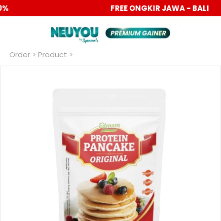
PROMO 6.6 BIG SALE DISC UP TO 40%
Order
 > Product >