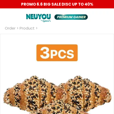
PROMO 6.6 BIG SALE DISC UP TO 40%
Order
 > Product >