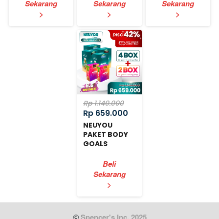
Sekarang
Sekarang
Sekarang
`
`
`
>
>
>
Rp 1.140.000
Rp 659.000
NEUYOU
PAKET BODY
GOALS
EXPRESS
Beli
Sekarang
`
>
 Spencer's Inc. 2025