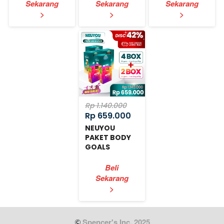
Sekarang
Sekarang
Sekarang
`
`
`
>
>
>
Rp 1.140.000
Rp 659.000
NEUYOU
PAKET BODY
GOALS
EXPRESS
Beli
Sekarang
`
>
 Spencer's Inc. 2025